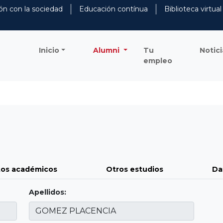
ón con la sociedad
Educación contínua
Biblioteca virtual
Inicio
Alumni
Tu
Notici
empleo
os académicos
Otros estudios
Da
Apellidos: