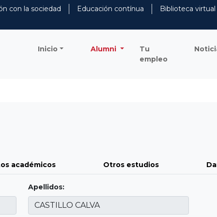
ón con la sociedad
Educación contínua
Biblioteca virtual
Inicio
Alumni
Tu
Notici
empleo
os académicos
Otros estudios
Da
Apellidos: