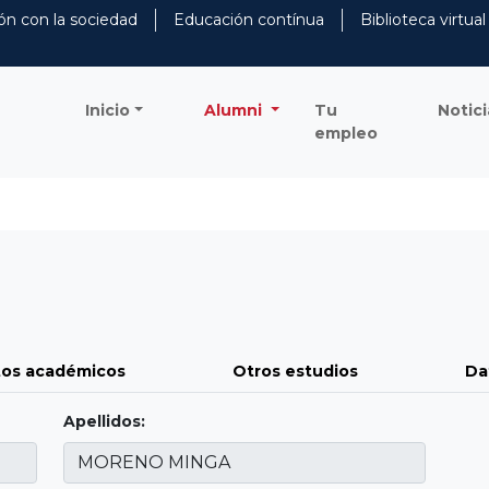
ón con la sociedad
Educación contínua
Biblioteca virtual
Inicio
Alumni
Tu
Notici
empleo
os académicos
Otros estudios
Da
Apellidos: