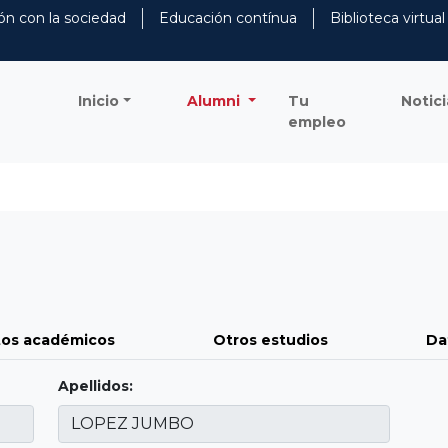
ón con la sociedad
Educación contínua
Biblioteca virtual
Inicio
Alumni
Tu
Notici
empleo
os académicos
Otros estudios
Da
Apellidos: