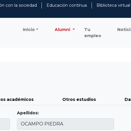
ón con la sociedad
Educación contínua
Biblioteca virtual
Inicio
Alumni
Tu
Notici
empleo
os académicos
Otros estudios
Da
Apellidos: