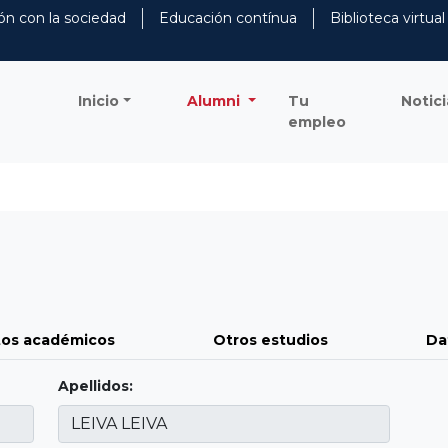
ón con la sociedad
Educación contínua
Biblioteca virtual
Inicio
Alumni
Tu
Notici
empleo
os académicos
Otros estudios
Da
Apellidos: