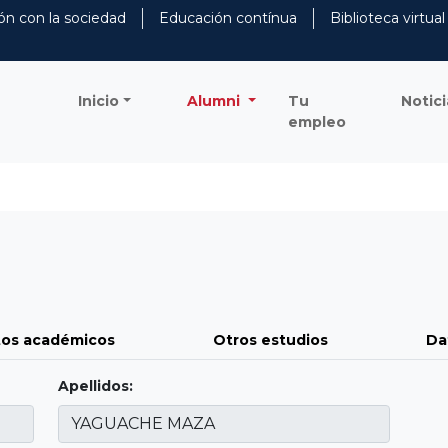
ón con la sociedad
Educación contínua
Biblioteca virtual
Inicio
Alumni
Tu
Notici
empleo
os académicos
Otros estudios
Da
Apellidos: