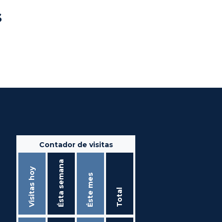
s
Contador de visitas
Ésta semana
Visitas hoy
Éste mes
Total