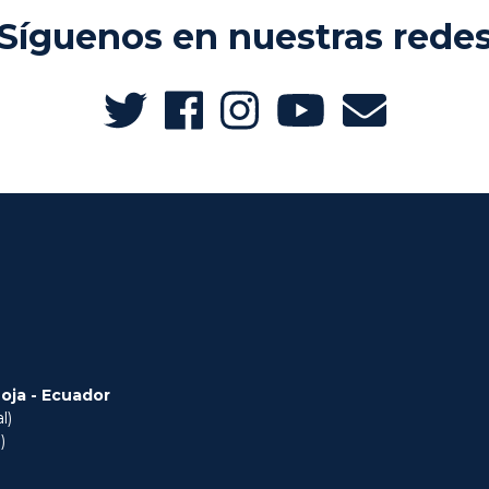
Síguenos en nuestras rede
Loja - Ecuador
l)
)