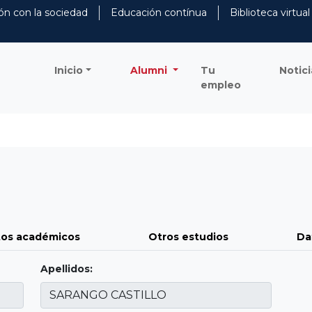
ón con la sociedad
Educación contínua
Biblioteca virtual
Inicio
Alumni
Tu
Notici
empleo
os académicos
Otros estudios
Da
Apellidos: