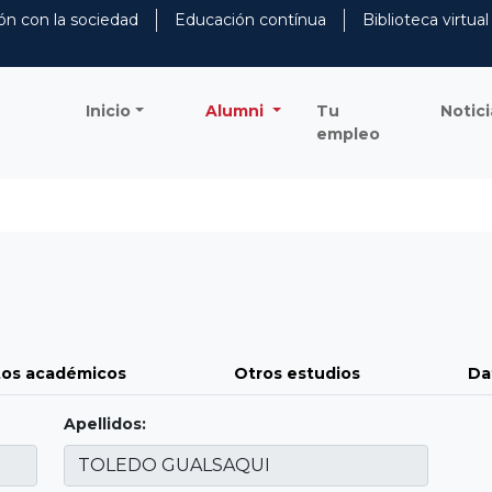
ón con la sociedad
Educación contínua
Biblioteca virtual
Inicio
Alumni
Tu
Notici
empleo
os académicos
Otros estudios
Da
Apellidos: