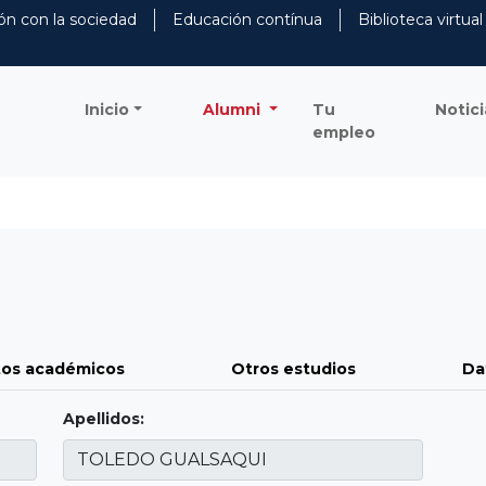
ón con la sociedad
Educación contínua
Biblioteca virtual
Inicio
Alumni
Tu
Notici
empleo
os académicos
Otros estudios
Da
Apellidos: