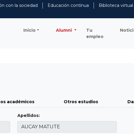
ón con la sociedad
Educación contínua
Biblioteca virtual
Inicio
Alumni
Tu
Notici
empleo
os académicos
Otros estudios
Da
Apellidos: