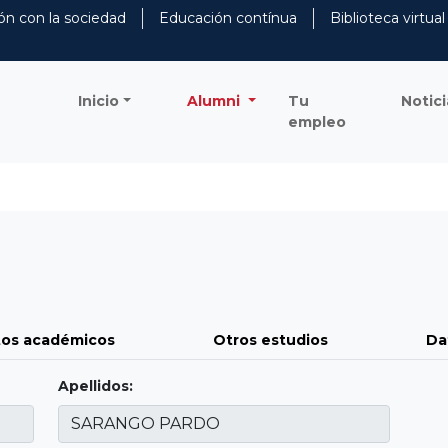
ón con la sociedad
Educación contínua
Biblioteca virtual
Inicio
Alumni
Tu
Notici
empleo
os académicos
Otros estudios
Da
Apellidos: