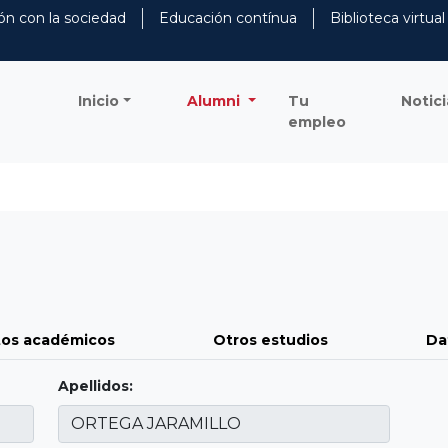
ón con la sociedad
Educación contínua
Biblioteca virtual
Inicio
Alumni
Tu
Notici
empleo
os académicos
Otros estudios
Da
Apellidos: