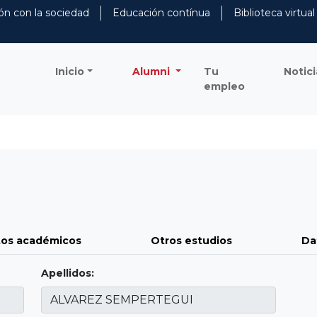
ón con la sociedad
Educación contínua
Biblioteca virtual
Inicio
Alumni
Tu
Notici
empleo
os académicos
Otros estudios
Da
Apellidos: