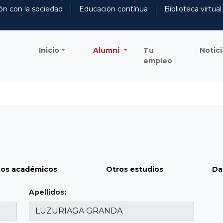
ón con la sociedad
Educación contínua
Biblioteca virtual
Inicio
Alumni
Tu
Notici
empleo
os académicos
Otros estudios
Da
Apellidos: