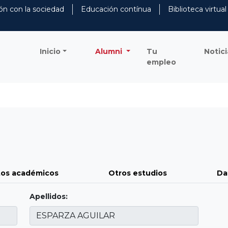
ón con la sociedad
Educación contínua
Biblioteca virtual
Inicio
Alumni
Tu
Notici
empleo
os académicos
Otros estudios
Da
Apellidos: