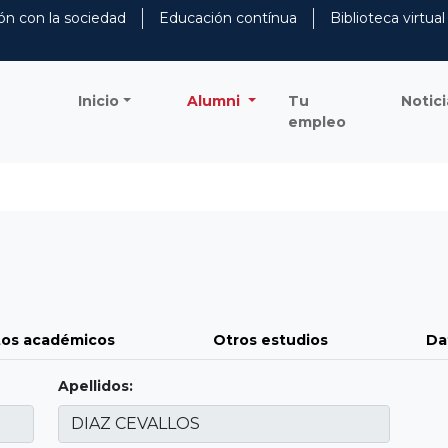
ón con la sociedad
Educación contínua
Biblioteca virtual
Inicio
Alumni
Tu
Notici
empleo
os académicos
Otros estudios
Da
Apellidos: