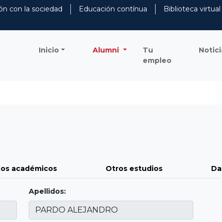
ón con la sociedad
Educación contínua
Biblioteca virtual
Inicio
Alumni
Tu
Notici
empleo
os académicos
Otros estudios
Da
Apellidos: