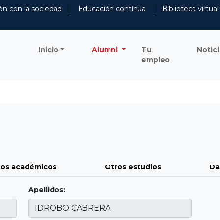
ón con la sociedad
Educación contínua
Biblioteca virtual
Inicio
Alumni
Tu
Notici
empleo
os académicos
Otros estudios
Da
Apellidos: