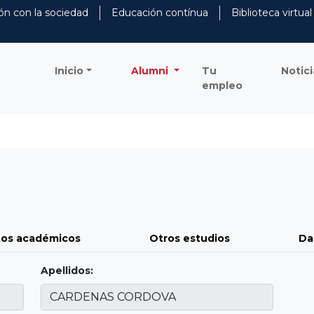
ón con la sociedad
Educación contínua
Biblioteca virtual
Inicio
Alumni
Tu
Notici
empleo
os académicos
Otros estudios
Da
Apellidos: