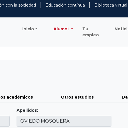
ón con la sociedad
Educación contínua
Biblioteca virtual
Inicio
Alumni
Tu
Notici
empleo
os académicos
Otros estudios
Da
Apellidos: