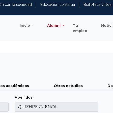
ón con la sociedad
Educación contínua
Biblioteca virtual
Inicio
Alumni
Tu
Notici
empleo
os académicos
Otros estudios
Da
Apellidos: