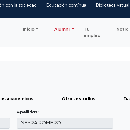
ón con la sociedad
Educación contínua
Biblioteca virtual
Inicio
Alumni
Tu
Notici
empleo
os académicos
Otros estudios
Da
Apellidos: