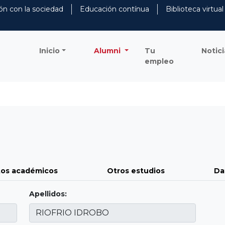
ón con la sociedad
Educación contínua
Biblioteca virtual
Inicio
Alumni
Tu
Notici
empleo
os académicos
Otros estudios
Da
Apellidos: