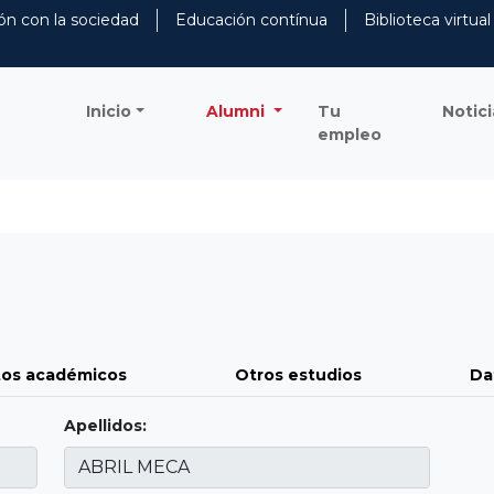
ón con la sociedad
Educación contínua
Biblioteca virtual
Inicio
Alumni
Tu
Notici
empleo
os académicos
Otros estudios
Da
Apellidos: