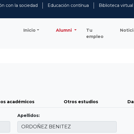
ón con la sociedad
Educación contínua
Biblioteca virtual
Inicio
Alumni
Tu
Notici
empleo
os académicos
Otros estudios
Da
Apellidos: