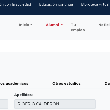
ón con la sociedad
Educación contínua
Biblioteca virtual
Inicio
Alumni
Tu
Notici
empleo
os académicos
Otros estudios
Da
Apellidos: