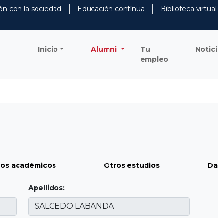
ón con la sociedad
Educación contínua
Biblioteca virtual
Inicio
Alumni
Tu
Notici
empleo
os académicos
Otros estudios
Da
Apellidos: