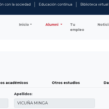
ón con la sociedad
Educación contínua
Biblioteca virtual
Inicio
Alumni
Tu
Notici
empleo
os académicos
Otros estudios
Da
Apellidos: