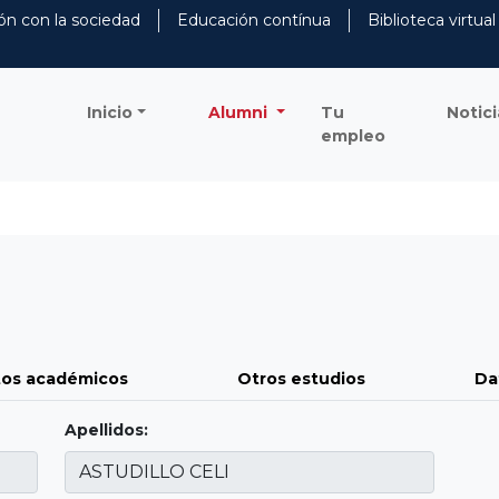
ón con la sociedad
Educación contínua
Biblioteca virtual
Inicio
Alumni
Tu
Notici
empleo
os académicos
Otros estudios
Da
Apellidos: