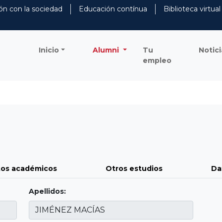
ón con la sociedad
Educación contínua
Biblioteca virtual
Inicio
Alumni
Tu
Notici
empleo
os académicos
Otros estudios
Da
Apellidos: