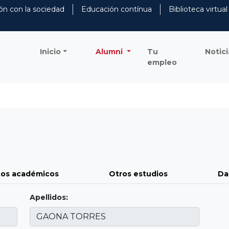
ón con la sociedad
Educación contínua
Biblioteca virtual
Inicio
Alumni
Tu
Notici
empleo
os académicos
Otros estudios
Da
Apellidos: