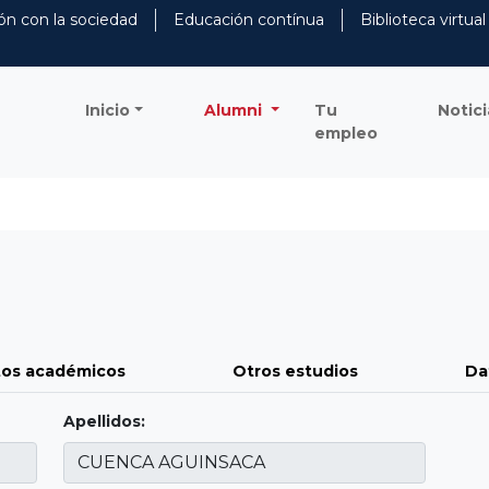
ón con la sociedad
Educación contínua
Biblioteca virtual
Inicio
Alumni
Tu
Notici
empleo
os académicos
Otros estudios
Da
Apellidos: