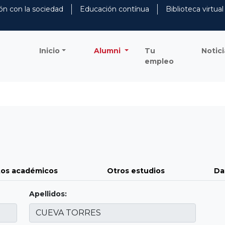
ón con la sociedad
Educación contínua
Biblioteca virtual
Inicio
Alumni
Tu
Notici
empleo
os académicos
Otros estudios
Da
Apellidos: