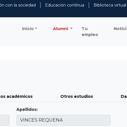
ón con la sociedad
Educación contínua
Biblioteca virtual
Inicio
Alumni
Tu
Notici
empleo
os académicos
Otros estudios
Da
Apellidos: