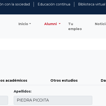
ón con la sociedad
Educación contínua
Biblioteca virtual
Inicio
Alumni
Tu
Notici
empleo
os académicos
Otros estudios
Da
Apellidos: