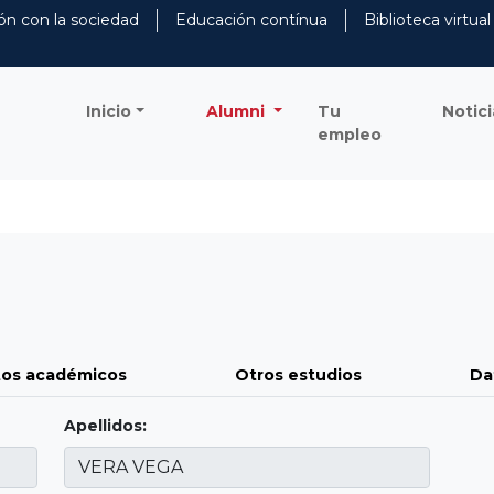
ón con la sociedad
Educación contínua
Biblioteca virtual
Inicio
Alumni
Tu
Notici
empleo
os académicos
Otros estudios
Da
Apellidos: