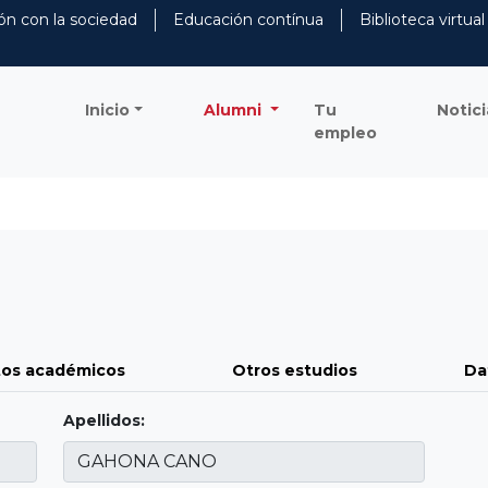
ón con la sociedad
Educación contínua
Biblioteca virtual
Inicio
Alumni
Tu
Notici
empleo
os académicos
Otros estudios
Da
Apellidos: