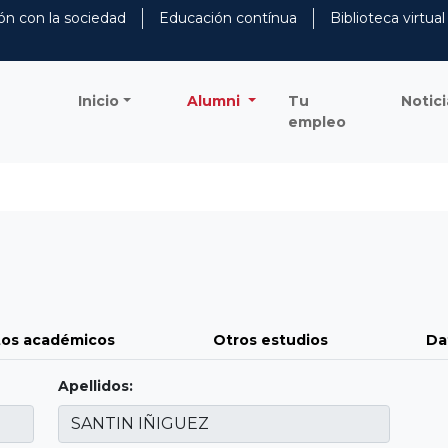
ón con la sociedad
Educación contínua
Biblioteca virtual
Inicio
Alumni
Tu
Notici
empleo
os académicos
Otros estudios
Da
Apellidos: