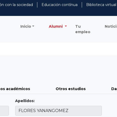
ón con la sociedad
Educación contínua
Biblioteca virtual
Inicio
Alumni
Tu
Notici
empleo
os académicos
Otros estudios
Da
Apellidos: