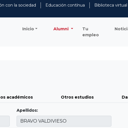
ón con la sociedad
Educación contínua
Biblioteca virtual
Inicio
Alumni
Tu
Notici
empleo
os académicos
Otros estudios
Da
Apellidos: