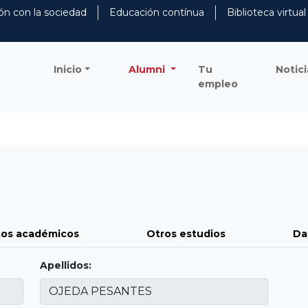
ón con la sociedad
Educación contínua
Biblioteca virtual
Inicio
Alumni
Tu
Notici
empleo
os académicos
Otros estudios
Da
Apellidos: