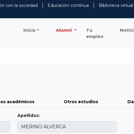
ón con la sociedad
Educación contínua
Biblioteca virtual
Inicio
Alumni
Tu
Notici
empleo
os académicos
Otros estudios
Da
Apellidos: