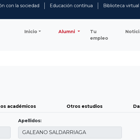
ón con la sociedad
Educación contínua
Biblioteca virtual
Inicio
Alumni
Tu
Notici
empleo
os académicos
Otros estudios
Da
Apellidos: