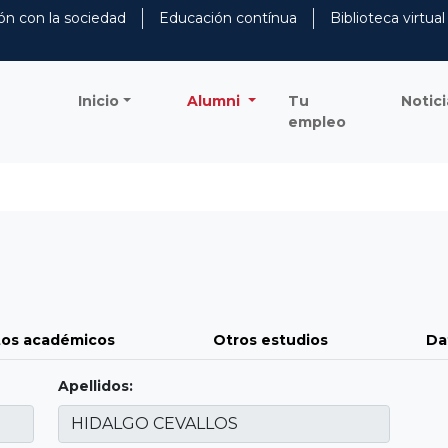
ón con la sociedad
Educación contínua
Biblioteca virtual
Inicio
Alumni
Tu
Notici
empleo
os académicos
Otros estudios
Da
Apellidos: