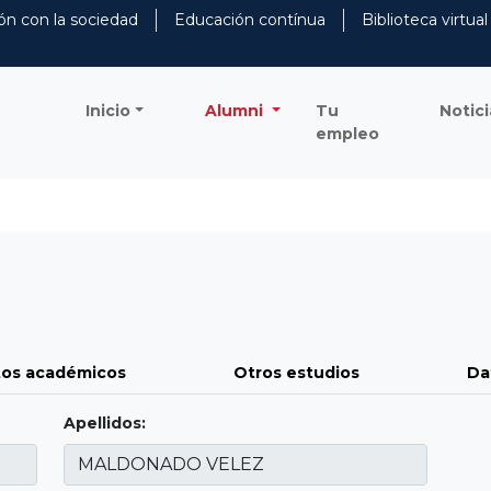
ón con la sociedad
Educación contínua
Biblioteca virtual
Inicio
Alumni
Tu
Notici
empleo
os académicos
Otros estudios
Da
Apellidos: