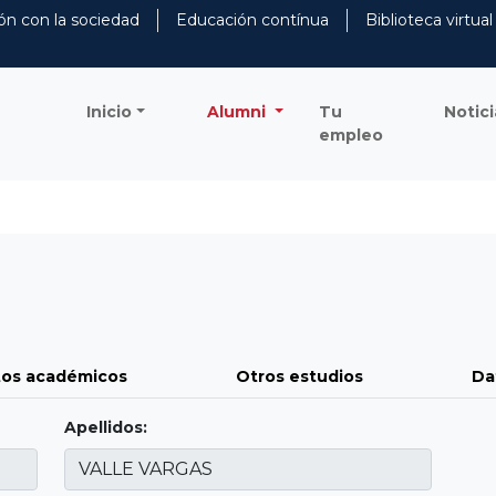
ón con la sociedad
Educación contínua
Biblioteca virtual
Inicio
Alumni
Tu
Notici
empleo
os académicos
Otros estudios
Da
Apellidos: