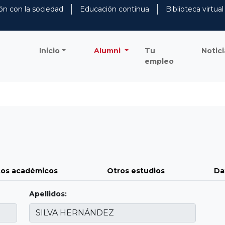
ón con la sociedad
Educación contínua
Biblioteca virtual
Inicio
Alumni
Tu
Notici
empleo
os académicos
Otros estudios
Da
Apellidos: