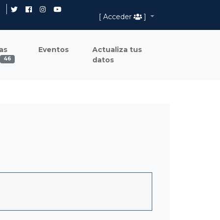
[ Acceder
]
as
Eventos
Actualiza tus
datos
46