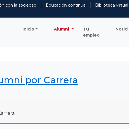
ón con la sociedad
Educación contínua
Biblioteca virtual
Inicio
Alumni
Tu
Notici
empleo
lumni por Carrera
arrera