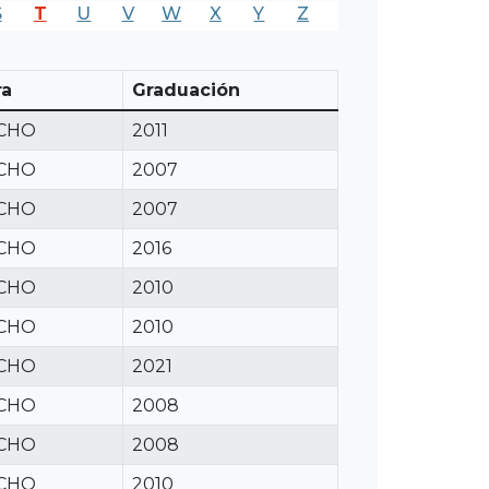
S
T
U
V
W
X
Y
Z
ra
Graduación
CHO
2011
CHO
2007
CHO
2007
CHO
2016
CHO
2010
CHO
2010
CHO
2021
CHO
2008
CHO
2008
CHO
2010