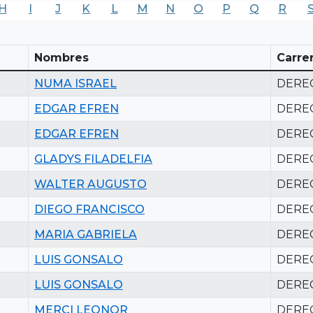
H
I
J
K
L
M
N
O
P
Q
R
Nombres
Carre
NUMA ISRAEL
DERE
EDGAR EFREN
DERE
EDGAR EFREN
DERE
GLADYS FILADELFIA
DERE
WALTER AUGUSTO
DERE
DIEGO FRANCISCO
DERE
MARIA GABRIELA
DERE
LUIS GONSALO
DERE
LUIS GONSALO
DERE
MERCI LEONOR
DERE